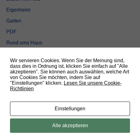
Eigenheim
Garten
PDF
Rund ums Haus
Schöner wohnen
Wir servieren Cookies. Wenn Sie der Meinung sind,
Sicherheit
dass dies in Ordnung ist, klicken Sie einfach auf "Alle
akzeptieren". Sie können auch auswählen, welche Art
von Cookies Sie möchten, indem Sie auf
SUCHEN
"Einstellungen" klicken.
Lesen Sie unsere Cookie-
Richtlinien
N
o
t
w
Einstellungen
e
n
d
© 2019 Bauland Magazin Braunschweig, Peine & Wolfsburg. All rights
Alle akzeptieren
i
reserved.
g
D