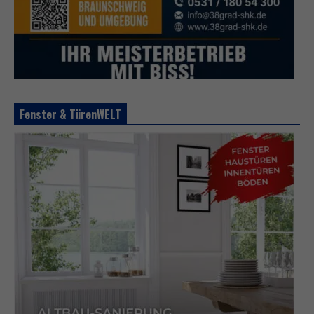
Fenster & TürenWELT