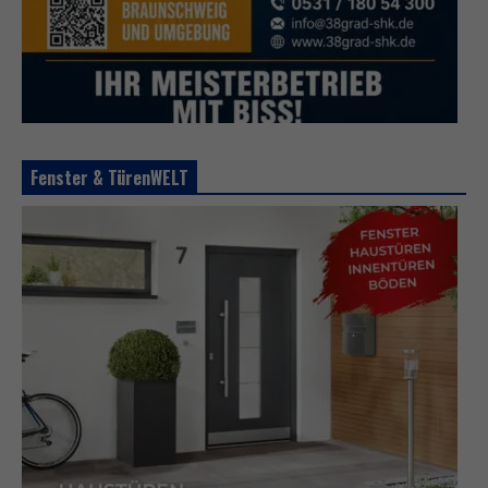
Fenster & TürenWELT