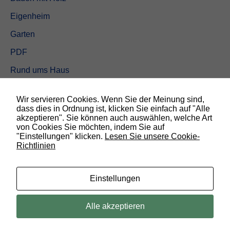
Eigenheim
Garten
PDF
Rund ums Haus
Schöner wohnen
Wir servieren Cookies. Wenn Sie der Meinung sind,
Sicherheit
dass dies in Ordnung ist, klicken Sie einfach auf "Alle
akzeptieren". Sie können auch auswählen, welche Art
von Cookies Sie möchten, indem Sie auf
SUCHEN
"Einstellungen" klicken.
Lesen Sie unsere Cookie-
Richtlinien
N
o
t
w
Einstellungen
e
n
d
© 2019 Bauland Magazin Braunschweig, Peine & Wolfsburg. All rights
Alle akzeptieren
i
reserved.
g
D