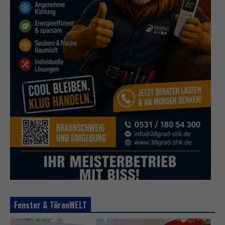
Fenster & TürenWELT