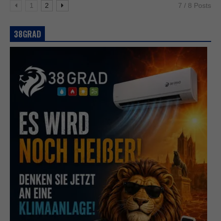
1
2
7 / 8 Posts
38GRAD