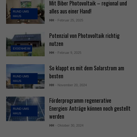
Mit Biber Photovoltaik – regional und
alles aus einer Hand!
RUND UMS
HAUS
HH
- Februar 25, 2025
Potenzial von Photovoltaik richtig
nutzen
EIGENHEIM
HH
- Februar 9, 2025
So klappt es mit dem Solarstrom am
besten
RUND UMS
HAUS
HH
- November 20, 2024
Förderprogramm regenerative
Energien: Anträge können noch gestellt
RUND UMS
HAUS
werden
HH
- Oktober 30, 2024