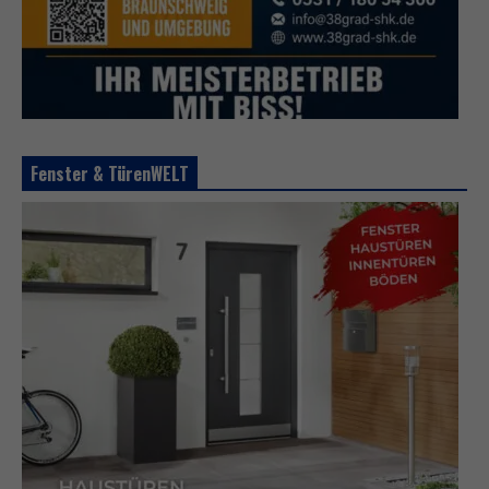
Fenster & TürenWELT