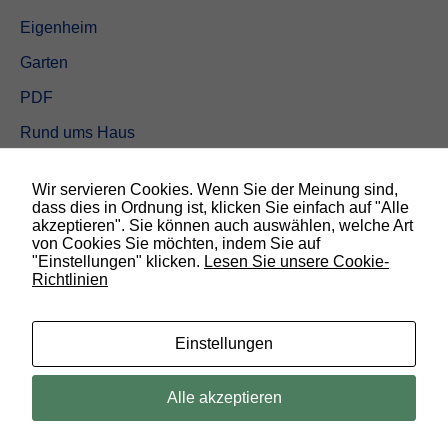
Eigenheim
Garten
PDF
Rund ums Haus
Schöner wohnen
Wir servieren Cookies. Wenn Sie der Meinung sind,
Sicherheit
dass dies in Ordnung ist, klicken Sie einfach auf "Alle
akzeptieren". Sie können auch auswählen, welche Art
von Cookies Sie möchten, indem Sie auf
SUCHEN
"Einstellungen" klicken.
Lesen Sie unsere Cookie-
Richtlinien
N
o
t
w
Einstellungen
e
n
d
© 2019 Bauland Magazin Braunschweig, Peine & Wolfsburg. All rights
Alle akzeptieren
i
reserved.
g
D