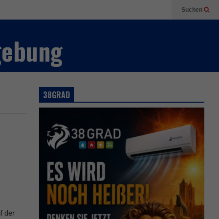
Suchen
gebung
38GRAD
f der