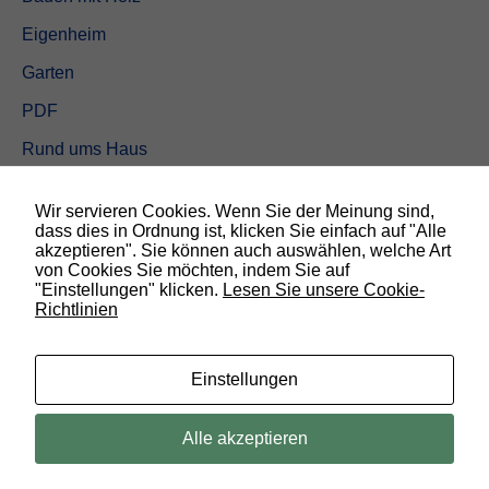
Eigenheim
Garten
PDF
Rund ums Haus
Schöner wohnen
Wir servieren Cookies. Wenn Sie der Meinung sind,
Sicherheit
dass dies in Ordnung ist, klicken Sie einfach auf "Alle
akzeptieren". Sie können auch auswählen, welche Art
von Cookies Sie möchten, indem Sie auf
SUCHEN
"Einstellungen" klicken.
Lesen Sie unsere Cookie-
Richtlinien
N
o
t
w
Einstellungen
e
n
d
© 2019 Bauland Magazin Braunschweig, Peine & Wolfsburg. All rights
Alle akzeptieren
i
reserved.
g
D