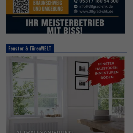
Fenster & TürenWELT