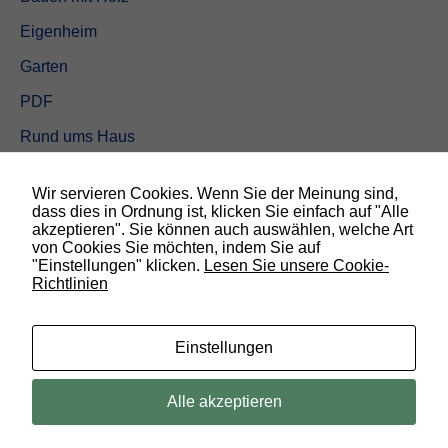
Eigenheim
Garten
PDF
Rund ums Haus
Schöner wohnen
Wir servieren Cookies. Wenn Sie der Meinung sind,
Sicherheit
dass dies in Ordnung ist, klicken Sie einfach auf "Alle
akzeptieren". Sie können auch auswählen, welche Art
von Cookies Sie möchten, indem Sie auf
SUCHEN
"Einstellungen" klicken.
Lesen Sie unsere Cookie-
Richtlinien
N
o
t
w
Einstellungen
e
n
d
© 2019 Bauland Magazin Braunschweig, Peine & Wolfsburg. All rights
Alle akzeptieren
i
reserved.
g
D