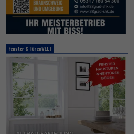
Fenster & TürenWELT