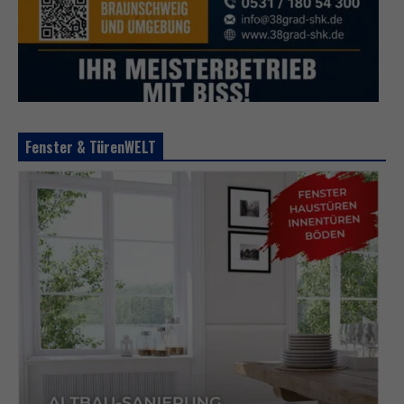
Fenster & TürenWELT