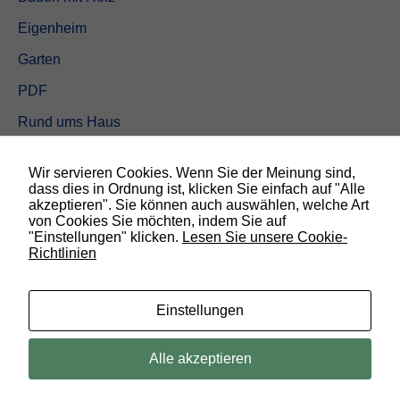
Eigenheim
Garten
PDF
Rund ums Haus
Schöner wohnen
Wir servieren Cookies. Wenn Sie der Meinung sind,
Sicherheit
dass dies in Ordnung ist, klicken Sie einfach auf "Alle
akzeptieren". Sie können auch auswählen, welche Art
von Cookies Sie möchten, indem Sie auf
SUCHEN
"Einstellungen" klicken.
Lesen Sie unsere Cookie-
Richtlinien
N
o
t
w
Einstellungen
e
n
d
© 2019 Bauland Magazin Braunschweig, Peine & Wolfsburg. All rights
Alle akzeptieren
i
reserved.
g
D