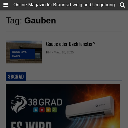
Online-Magazin für Braunschweig und Umgebung
Tag:
Gauben
Gaube oder Dachfenster?
RUND UMS
HH
- März 18, 2025
HAUS
38GRAD