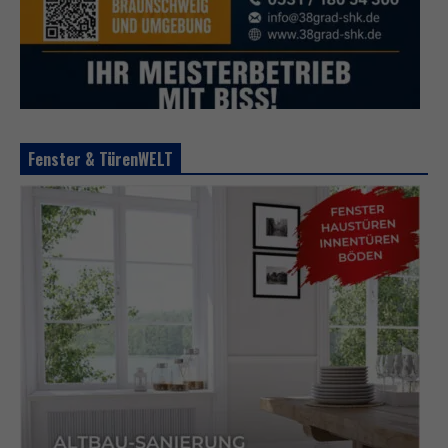
Fenster & TürenWELT