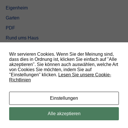
Eigenheim
Garten
PDF
Rund ums Haus
Schöner wohnen
Wir servieren Cookies. Wenn Sie der Meinung sind,
Sicherheit
dass dies in Ordnung ist, klicken Sie einfach auf "Alle
akzeptieren". Sie können auch auswählen, welche Art
von Cookies Sie möchten, indem Sie auf
SUCHEN
"Einstellungen" klicken.
Lesen Sie unsere Cookie-
Richtlinien
N
o
t
w
Einstellungen
e
n
d
© 2019 Bauland Magazin Braunschweig, Peine & Wolfsburg. All rights
Alle akzeptieren
i
reserved.
g
D