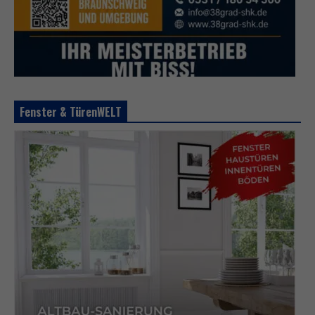
Fenster & TürenWELT