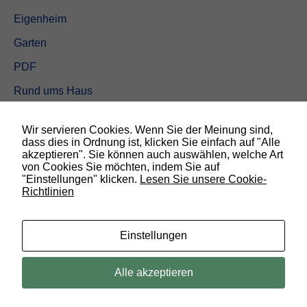
Eigenheim
Garten
PDF
Rund ums Haus
Schöner wohnen
Wir servieren Cookies. Wenn Sie der Meinung sind,
Sicherheit
dass dies in Ordnung ist, klicken Sie einfach auf "Alle
akzeptieren". Sie können auch auswählen, welche Art
von Cookies Sie möchten, indem Sie auf
SUCHEN
"Einstellungen" klicken.
Lesen Sie unsere Cookie-
Richtlinien
N
o
t
w
Einstellungen
e
n
d
© 2019 Bauland Magazin Braunschweig, Peine & Wolfsburg. All rights
Alle akzeptieren
i
reserved.
g
D