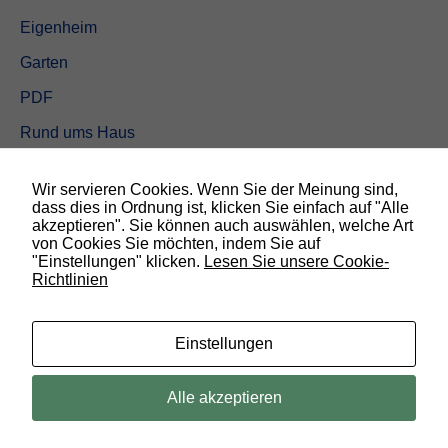
Eigenheim
Garten
PDF
Rund ums Haus
Schöner wohnen
Wir servieren Cookies. Wenn Sie der Meinung sind,
Sicherheit
dass dies in Ordnung ist, klicken Sie einfach auf "Alle
akzeptieren". Sie können auch auswählen, welche Art
von Cookies Sie möchten, indem Sie auf
SUCHEN
"Einstellungen" klicken.
Lesen Sie unsere Cookie-
Richtlinien
N
o
t
w
Einstellungen
e
n
d
© 2019 Bauland Magazin Braunschweig, Peine & Wolfsburg. All rights
Alle akzeptieren
i
reserved.
g
D