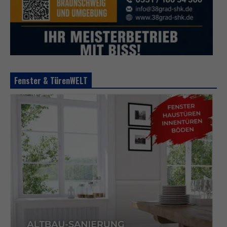
Fenster & TürenWELT