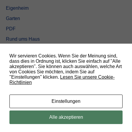
Eigenheim
Garten
PDF
Rund ums Haus
Schöner wohnen
Wir servieren Cookies. Wenn Sie der Meinung sind,
Sicherheit
dass dies in Ordnung ist, klicken Sie einfach auf "Alle
akzeptieren". Sie können auch auswählen, welche Art
von Cookies Sie möchten, indem Sie auf
SUCHEN
"Einstellungen" klicken.
Lesen Sie unsere Cookie-
Richtlinien
N
o
t
w
Einstellungen
e
n
d
© 2019 Bauland Magazin Braunschweig, Peine & Wolfsburg. All rights
Alle akzeptieren
i
reserved.
g
D