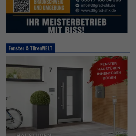
Fenster & TürenWELT