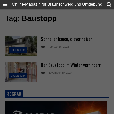
Online-Magazin für Braunschweig und Umgebung
Tag:
Baustopp
Schneller bauen, clever heizen
HH
- Februar 16, 2026
EIGENHEIM
Den Baustopp im Winter verhindern
HH
- November 30, 2024
EIGENHEIM
38GRAD