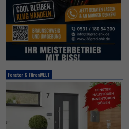
Fenster & TürenWELT