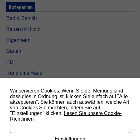
Kategorien
Bad & Sanitär
Bauen mit Holz
Eigenheim
Garten
PDF
Rund ums Haus
Schöner wohnen
Wir servieren Cookies. Wenn Sie der Meinung sind,
Sicherheit
dass dies in Ordnung ist, klicken Sie einfach auf "Alle
akzeptieren". Sie können auch auswählen, welche Art
N
von Cookies Sie möchten, indem Sie auf
o
"Einstellungen" klicken.
Lesen Sie unsere Cookie-
SUCHEN
t
Richtlinien
w
e
n
d
Einstellungen