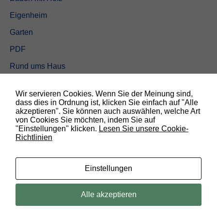
Eigenheim
Garten
PDF
Rund ums Haus
Schöner wohnen
Wir servieren Cookies. Wenn Sie der Meinung sind,
Sicherheit
dass dies in Ordnung ist, klicken Sie einfach auf "Alle
akzeptieren". Sie können auch auswählen, welche Art
von Cookies Sie möchten, indem Sie auf
SUCHEN
"Einstellungen" klicken.
Lesen Sie unsere Cookie-
Richtlinien
N
o
t
w
Einstellungen
e
n
d
© 2019 Bauland Magazin Braunschweig, Peine & Wolfsburg. All rights
Alle akzeptieren
i
reserved.
g
D