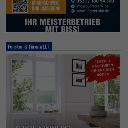
Fenster & TürenWELT